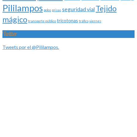
Pililampos
Tejido
seguridad vial
polos
prisas
mágico
tricotonas
transporte público
tráfico
viernes
Twitter
Tweets por el @Pililampos.