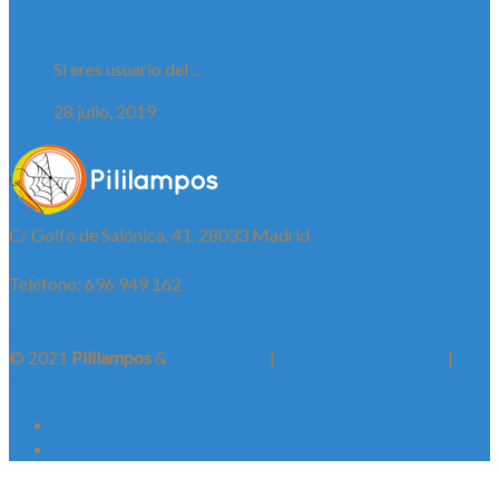
Los picabrontes pican en el transporte público
Si eres usuario del ...
28 julio, 2019
C/ Golfo de Salónica, 41. 28033 Madrid
Teléfono: 696 949 162
info@pililampos.com
tienda@pililampos.com
© 2021
Pililampos
&
socialbeings
|
Política de privacidad
|
Política de cookies