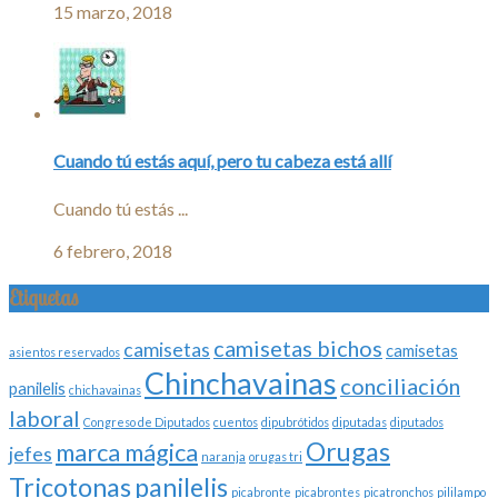
15 marzo, 2018
Cuando tú estás aquí, pero tu cabeza está allí
Cuando tú estás ...
6 febrero, 2018
Etiquetas
camisetas bichos
camisetas
camisetas
asientos reservados
Chinchavainas
conciliación
panilelis
chichavainas
laboral
Congreso de Diputados
cuentos
dipubrótidos
diputadas
diputados
Orugas
marca mágica
jefes
naranja
orugas tri
Tricotonas
panilelis
picabronte
picabrontes
picatronchos
pililampo