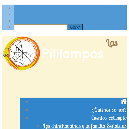
Las
¿Quiénes somos?
Cuentos-columpio
Los chinchavainas y la familia Señaletas