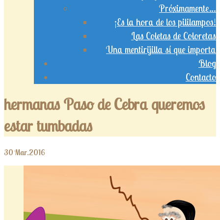
Próximamente…
¡Es la hora de los pililampos!
Las Coletas de Coloretas
Una mentirijilla sí que importa
Blog
Contacto
hermanas Paso de Cebra queremos
estar tumbadas
30
Mar.2016