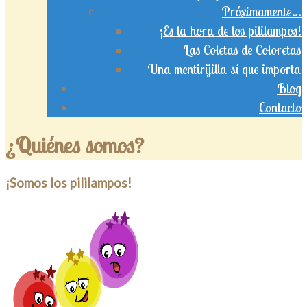
Próximamente…
¡Es la hora de los pililampos!
Las Coletas de Coloretas
Una mentirijilla sí que importa
Blog
Contacto
¿Quiénes somos?
¡Somos los pililampos!