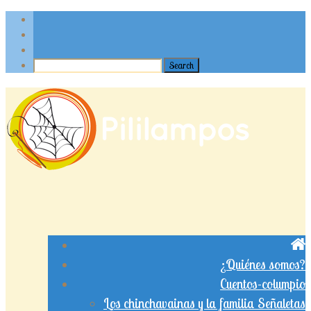
¿Quiénes somos?
Cuentos-columpio
Los chinchavainas y la familia Señaletas