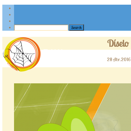
Díselo
28
Abr.2016