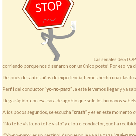
Las señales de STOP,
corriendo porque nos diseñaron con un único poste! Por eso, ya d
Después de tantos años de experiencia, hemos hecho una clasifica
Perfil del conductor “
yo-no-paro
” , a este le vemos llegar y ya 
Llega rápido, con esa cara de agobio que solo los humanos sabéis 
A los pocos segundos, se escucha “
crash
” y es en este momento c
“No te he visto, no te he visto” y el otro conductor, que ha recib
¡”Yo-no-paro”, es un pestiño! Aunque no le va a la zaga “
qué-cuco