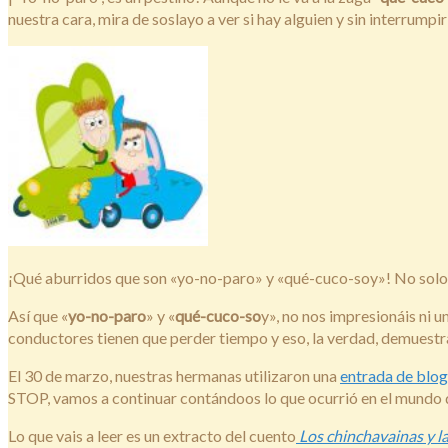
nuestra cara, mira de soslayo a ver si hay alguien y sin interrumpi
¡Qué aburridos que son «yo-no-paro» y «qué-cuco-soy»! No solo p
Así que «
yo-no-paro
» y «
qué-cuco-so
y», no nos impresionáis ni u
conductores tienen que perder tiempo y eso, la verdad, demuestra
El 30 de marzo, nuestras hermanas utilizaron una
entrada de blog
STOP, vamos a continuar contándoos lo que ocurrió en el mundo d
Lo que vais a leer es un extracto del cuento
Los chinchavainas y la