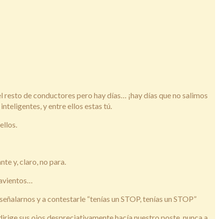
l resto de conductores pero hay días… ¡hay días que no salimos
eligentes, y entre ellos estas tú.
ellos.
te y, claro, no para.
pavientos…
a señalarnos y a contestarle “tenías un STOP, tenías un STOP”
 dirige sus ojos despreciativamente hacía nuestro poste, nunca a