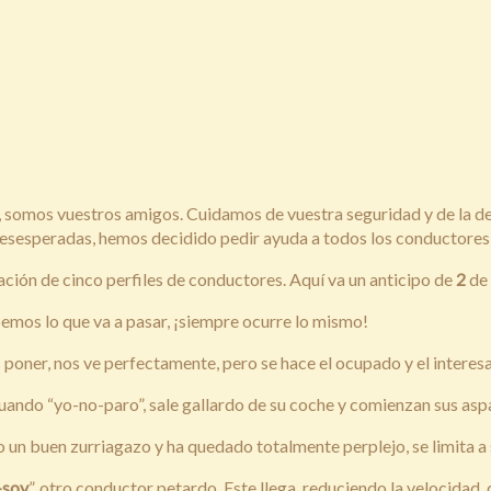
 somos vuestros amigos. Cuidamos de vuestra seguridad y de la de
esesperadas, hemos decidido pedir ayuda a todos los conductores int
ción de cinco perfiles de conductores. Aquí va un anticipo de
2
de 
sabemos lo que va a pasar, ¡siempre ocurre lo mismo!
poner, nos ve perfectamente, pero se hace el ocupado y el interesan
uando “yo-no-paro”, sale gallardo de su coche y comienzan sus as
ido un buen zurriagazo y ha quedado totalmente perplejo, se limita 
-soy
”, otro conductor petardo. Este llega, reduciendo la velocidad,