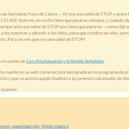
e las hermanas Paso de Cebra—. Yo soy una señal de STOP y estoy h
NO ES ASÍ! Ante mí, un coche tiene que pararse siempre, y cuando
n, porque ante una señal de STOP uno tiene que pararse —como dije
a los mayores y dárselo a los niños, para que conduzcan ellos, porq
to, Para, no ves que soy una señal de STOP!
e el cuento de
Los chinchavainas y la familia Señaletas
.
 cuento en su web como lectura destacada en su programa de preve
o y que su autora quedó finalista a los premios nacionales de liter
 la pena!
ampos
,
seguridad vial
,
Tejido mágico