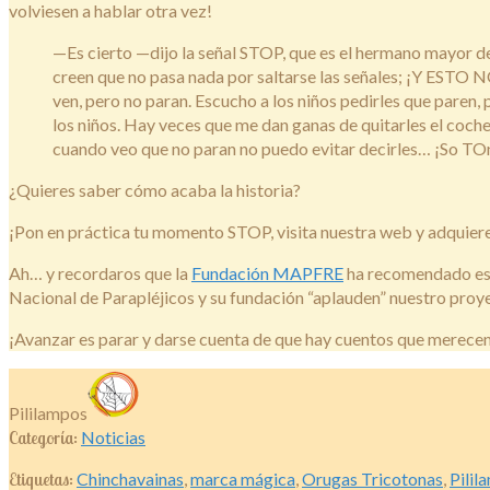
volviesen a hablar otra vez!
—Es cierto —dijo la señal STOP, que es el hermano mayor d
creen que no pasa nada por saltarse las señales; ¡Y ESTO 
ven, pero no paran. Escucho a los niños pedirles que pare
los niños. Hay veces que me dan ganas de quitarles el coche 
cuando veo que no paran no puedo evitar decirles… ¡So TOn
¿Quieres saber cómo acaba la historia?
¡Pon en práctica tu momento STOP, visita nuestra web y adquier
Ah… y recordaros que la
Fundación MAPFRE
ha recomendado este
Nacional de Parapléjicos y su fundación “aplauden” nuestro proyect
¡Avanzar es parar y darse cuenta de que hay cuentos que merecen
Pililampos
Categoría:
Noticias
Etiquetas:
Chinchavainas
,
marca mágica
,
Orugas Tricotonas
,
Pilil