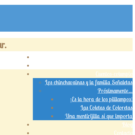
r.
¿Quiénes somos?
Cuentos-columpio
Los chinchavainas y la familia Señaletas
Próximamente…
¡Es la hora de los pililampos!
Las Coletas de Coloretas
Una mentirijilla sí que importa
Blog
Contacto